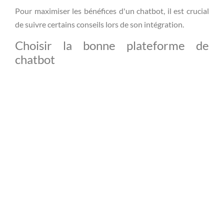
Pour maximiser les bénéfices d'un chatbot, il est crucial
de suivre certains conseils lors de son intégration.
Choisir la bonne plateforme de
chatbot
Lors de la sélection d'une plateforme, tenez compte des
éléments suivants :
Compatibilité
avec vos systèmes et outils actuels.
Flexibilité
pour permettre des modifications et des
mises à jour.
Fonctionnalités
répondant à vos besoins
spécifiques et à ceux de vos clients.
Mesurer l'impact de l'automatisation
Suivre des métriques clés est essentiel pour évaluer
l'efficacité de votre chatbot :