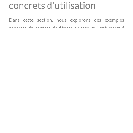
concrets d'utilisation
Dans cette section, nous explorons des exemples
concrets de centres de fitness suisses qui ont marqué
des points en intégrant des chatbots, transformant ainsi
leur service client et leur
efficacité globale
.
Centres de fitness en Suisse
ayant réussi grâce aux chatbots
De nombreux centres en Suisse ont déjà intégré avec
succès des chatbots dans leur stratégie.
FitnessPlus Genève
a vu une augmentation
significative de l'engagement grâce à l'envoi de
notifications personnalisées.
SwissFit Lausanne
utilise des chatbots pour
automatiser les tâches répétitives
, comme la