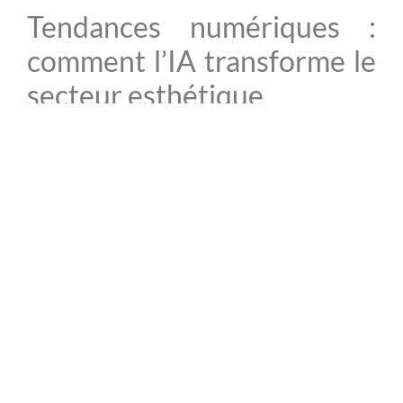
Tendances numériques :
comment l’IA transforme le
secteur esthétique
L’intégration des technologies numériques dans les
instituts de beauté marque le début d’une nouvelle ère,
portée par l’IA.
Les solutions d’automatisation
innovantes en 2025
En 2025, plusieurs innovations se distinguent dans le
secteur de l’esthétique. Des algorithmes sophistiqués
optimisent les recommandations de produits adaptés à
chaque type de peau, tandis que des dispositifs d’analyse
de peau automatisés fournissent des diagnostics précis