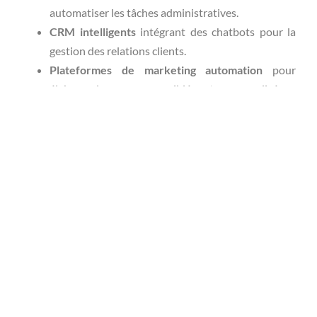
automatiser les tâches administratives.
CRM intelligents
intégrant des chatbots pour la
gestion des relations clients.
Plateformes de marketing automation
pour
élaborer des campagnes ciblées et personnalisées.
Création de contenu
automatique : un gain de
temps précieux
Dans un contexte où le
contenu digital
est roi,
l'automatisation de sa création représente une avancée
stratégique majeure.
Importance du contenu pour le
SEO