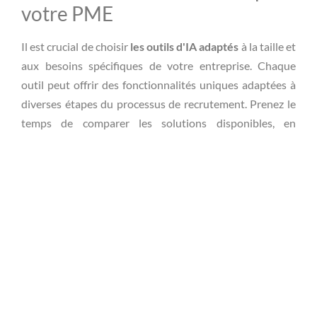
votre PME
Il est crucial de choisir
les outils d'IA adaptés
à la taille et
aux besoins spécifiques de votre entreprise. Chaque
outil peut offrir des fonctionnalités uniques adaptées à
diverses étapes du processus de recrutement. Prenez le
temps de comparer les solutions disponibles, en
considérant la facilité d’utilisation, le coût et l’intégration
avec vos systèmes existants.
Former vos équipes à
l'utilisation de ces technologies
L’implémentation efficace de l’IA nécessite la formation
des équipes de recrutement. Les recruteurs doivent être
à l’aise avec ces nouvelles technologies pour les utiliser
au maximum de leur potentiel. Des sessions de