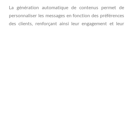
La génération automatique de contenus permet de
personnaliser les messages en fonction des préférences
des clients, renforçant ainsi leur engagement et leur
fidélité envers votre marque.
Fréquence de publication
améliorée pour le seo
En automatisant la création de contenu, les entreprises
peuvent augmenter la fréquence de publication, ce qui
contribue positivement à leur visibilité SEO. Un contenu
régulier et pertinent optimise le classement dans les
moteurs de recherche.
Mesure des performances et
ajustement des stratégies