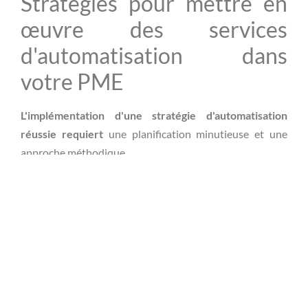
Stratégies pour mettre en
œuvre des services
d'automatisation dans
votre PME
L'implémentation d'une stratégie d'automatisation
réussie requiert
une planification minutieuse et une
approche méthodique.
Évaluer vos besoins spécifiques
en automatisation
Las premières étapes de la mise en œuvre de services
d'automatisation consistent à
évaluer vos besoins
spécifiques
. Cela implique de réaliser un audit interne
pour identifier les points faibles et les opportunités