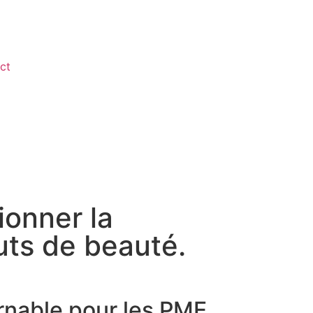
ct
ionner la
uts de beauté.
urnable pour les PME