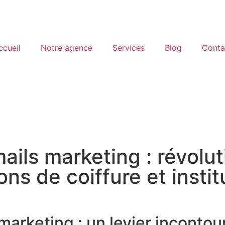
ccueil
Notre agence
Services
Blog
Conta
ils marketing : révolut
s de coiffure et instit
marketing : un levier inconto